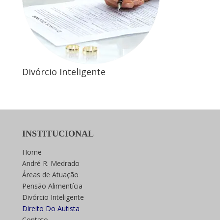
Divórcio Inteligente
INSTITUCIONAL
Home
André R. Medrado
Áreas de Atuação
Pensão Alimentícia
Divórcio Inteligente
Direito Do Autista
Contato