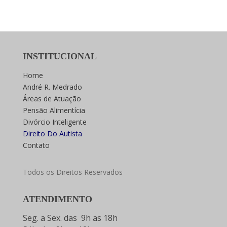
INSTITUCIONAL
Home
André R. Medrado
Áreas de Atuação
Pensão Alimentícia
Divórcio Inteligente
Direito Do Autista
Contato
Todos os Direitos Reservados
ATENDIMENTO
Seg. a Sex. das 9h as 18h