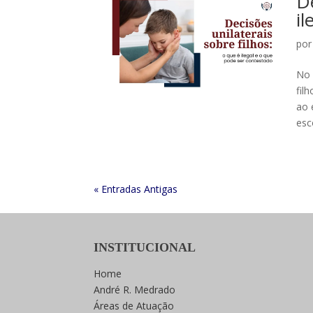
De
i
po
No 
fil
ao 
esc
« Entradas Antigas
INSTITUCIONAL
Home
André R. Medrado
Áreas de Atuação