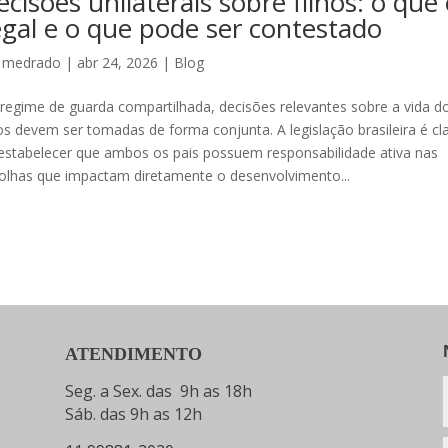
cisões unilaterais sobre filhos: o que 
legal e o que pode ser contestado
r
medrado
|
abr 24, 2026
|
Blog
regime de guarda compartilhada, decisões relevantes sobre a vida d
hos devem ser tomadas de forma conjunta. A legislação brasileira é cl
estabelecer que ambos os pais possuem responsabilidade ativa nas
olhas que impactam diretamente o desenvolvimento...
ATENDIMENTO
Seg. a Sex. das 9h as 18h
Sáb. das 9h as 12h