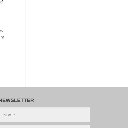
é
os
ara
NEWSLETTER