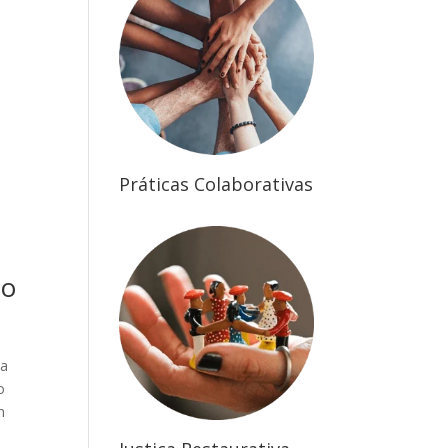
Práticas Colaborativas
do
na
o
m