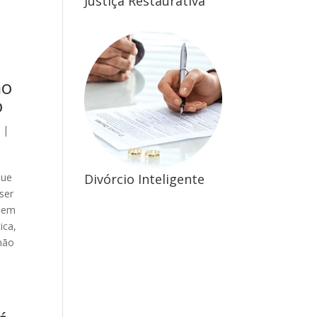
Justiça Restaurativa
ão
o
6
|
Divórcio Inteligente
que
ser
u em
ica,
não