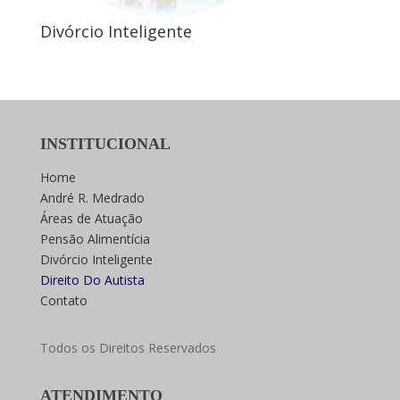
Divórcio Inteligente
INSTITUCIONAL
Home
André R. Medrado
Áreas de Atuação
Pensão Alimentícia
Divórcio Inteligente
Direito Do Autista
Contato
Todos os Direitos Reservados
ATENDIMENTO