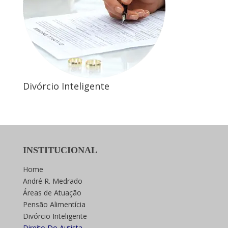
Divórcio Inteligente
INSTITUCIONAL
Home
André R. Medrado
Áreas de Atuação
Pensão Alimentícia
Divórcio Inteligente
Direito Do Autista