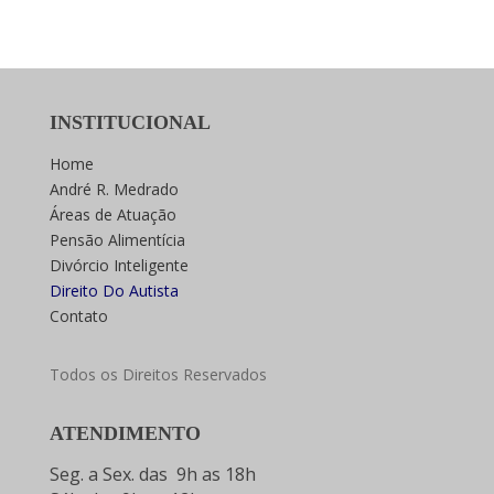
INSTITUCIONAL
Home
André R. Medrado
Áreas de Atuação
Pensão Alimentícia
Divórcio Inteligente
Direito Do Autista
Contato
Todos os Direitos Reservados
ATENDIMENTO
Seg. a Sex. das 9h as 18h