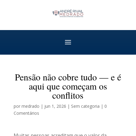
Pensão não cobre tudo — e é
aqui que começam os
conflitos
por
medrado
|
jun 1, 2026
|
Sem categoria
|
0
Comentários
Muitas pessoas acreditam que o valor da