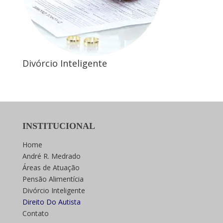
Divórcio Inteligente
INSTITUCIONAL
Home
André R. Medrado
Áreas de Atuação
Pensão Alimentícia
Divórcio Inteligente
Direito Do Autista
Contato