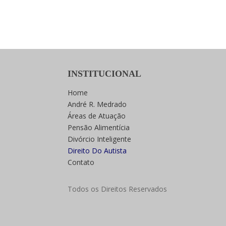
INSTITUCIONAL
Home
André R. Medrado
Áreas de Atuação
Pensão Alimentícia
Divórcio Inteligente
Direito Do Autista
Contato
Todos os Direitos Reservados