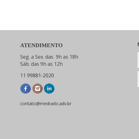
ATENDIMENTO
Seg. a Sex. das 9h as 18h
Sáb. das 9h as 12h
11
99881-2020
contato@medrado.adv.br