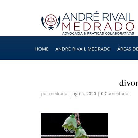
HOME
ANDRÉ RIVAIL MEDRADO
ÁREAS D
divor
por
medrado
|
ago 5, 2020
|
0 Comentários