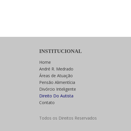
INSTITUCIONAL
Home
André R. Medrado
Áreas de Atuação
Pensão Alimentícia
Divórcio Inteligente
Direito Do Autista
Contato
Todos os Direitos Reservados