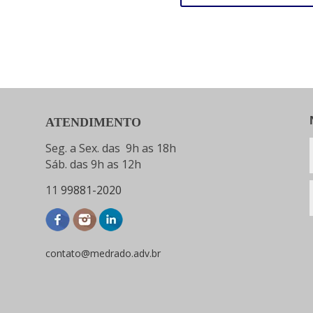
ATENDIMENTO
Seg. a Sex. das 9h as 18h
Sáb. das 9h as 12h
11
99881-2020
contato@medrado.adv.br