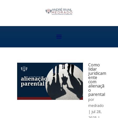
Como
lidar
juridicam
ente
com
alienaçã
o
parental
por
medrado
|
jul 28,
2025
|