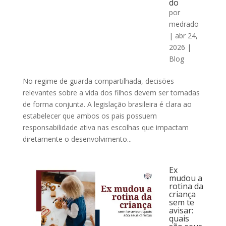
do
por
medrado
|
abr 24,
2026
|
Blog
No regime de guarda compartilhada, decisões
relevantes sobre a vida dos filhos devem ser tomadas
de forma conjunta. A legislação brasileira é clara ao
estabelecer que ambos os pais possuem
responsabilidade ativa nas escolhas que impactam
diretamente o desenvolvimento...
Ex
mudou a
rotina da
criança
sem te
avisar:
quais