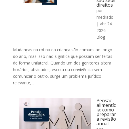
são seus
direitos
por
medrado
|
abr 24,
2026
|
Blog
Mudanças na rotina da criança são comuns ao longo
do ano, mas isso não significa que possam ser feitas
de forma unilateral. Quando um dos genitores altera
horários, atividades, escola ou convivência sem
comunicar o outro, surge um problema jurídico
relevante,...
Pensão
alimentíc
ia: como
preparar
a revisão
anual