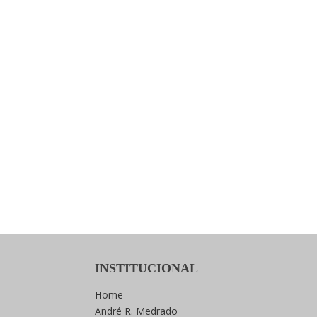
INSTITUCIONAL
Home
André R. Medrado