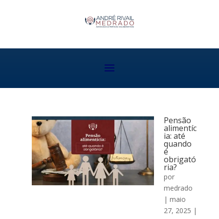
Pensão
alimentíc
ia: até
quando
é
obrigató
ria?
por
medrado
|
maio
27, 2025
|