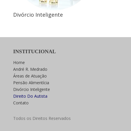
Divórcio Inteligente
INSTITUCIONAL
Home
André R. Medrado
Áreas de Atuação
Pensão Alimentícia
Divórcio Inteligente
Direito Do Autista
Contato
Todos os Direitos Reservados