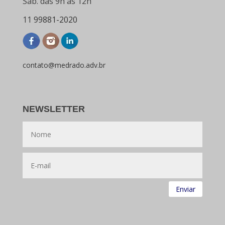
Sáb. das 9h as 12h
11
99881-2020
contato@medrado.adv.br
NEWSLETTER
Enviar