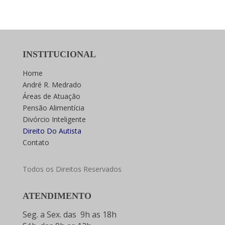
INSTITUCIONAL
Home
André R. Medrado
Áreas de Atuação
Pensão Alimentícia
Divórcio Inteligente
Direito Do Autista
Contato
Todos os Direitos Reservados
ATENDIMENTO
Seg. a Sex. das 9h as 18h