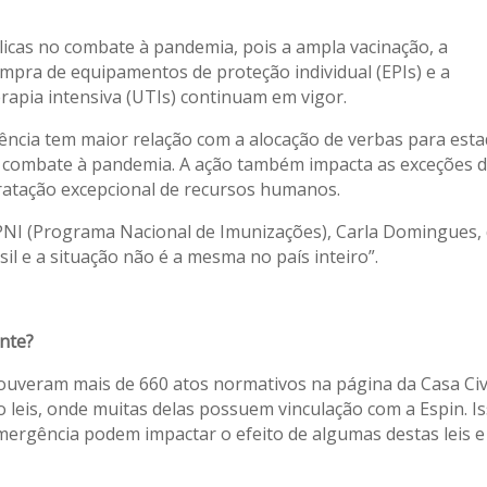
licas no combate à pandemia, pois a ampla vacinação, a
ompra de equipamentos de proteção individual (EPIs) e a
erapia intensiva (UTIs) continuam em vigor.
gência tem maior relação com a alocação de verbas para est
o combate à pandemia. A ação também impacta as exceções 
tratação excepcional de recursos humanos.
PNI (Programa Nacional de Imunizações), Carla Domingues, 
il e a situação não é a mesma no país inteiro”.
ente?
houveram mais de 660 atos normativos na página da Casa Civ
ão leis, onde muitas delas possuem vinculação com a Espin. I
mergência podem impactar o efeito de algumas destas leis e