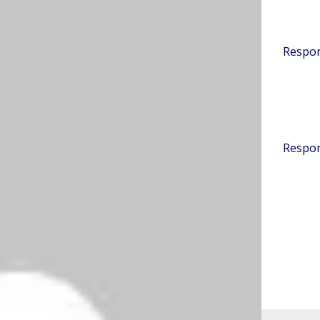
2022 a partir do 03:56
Respo
2022 a partir do 06:48
Respo
 tamoxifen
Гў Vernon gzBQiKQgXQ 6 27 2022.
ado.
Campos obrigatórios são marcados com
*