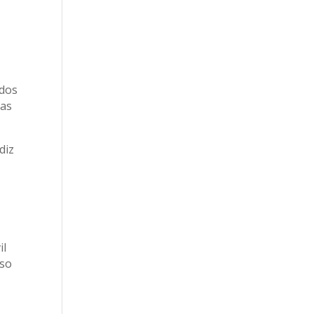
ados
das
diz
il
sso