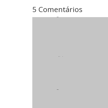
5 Comentários
Eagenny
no 12 de setembro de 
tamoxifen generic name
The 
together in creating the ho
production.
clisine
no 13 de setembro de 202
Enclomiphene, an estrogen r
testosterone deficiency in m
Eagenny
no 13 de setembro de 
is tamoxifen chemotherapy