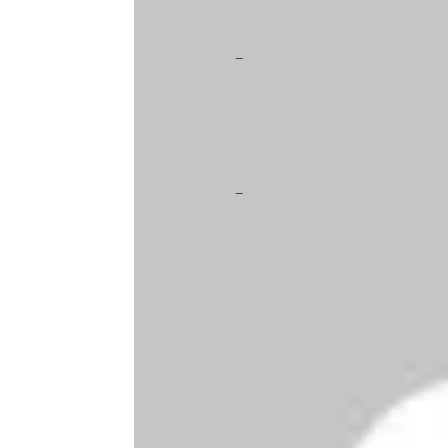
Eagenny
no 14 de setembro de 
tamoxifen retinopathy
Eagenny
no 14 de setembro de 
aromatase inhibitors versus
Enviar Comentário
O seu endereço de e-mail não será public
Comentário
*