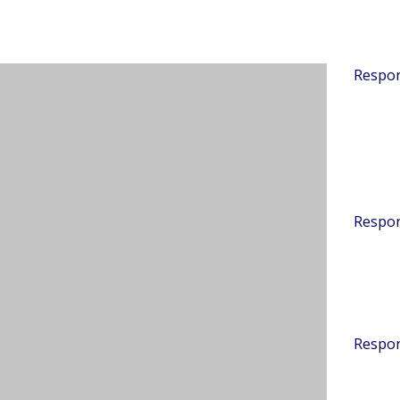
2022 a partir do 23:25
Respo
pituitary gland, hypothalamus, and testes work
rmone signals and chemicals required for sperm
2 a partir do 00:13
Respo
eceptor antagonist for the treatment of
en.
buy clomid and nolvadex online
2022 a partir do 05:29
Respo