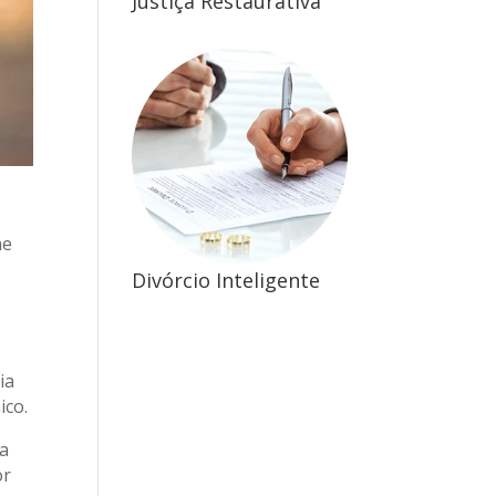
Justiça Restaurativa
me
Divórcio Inteligente
ia
ico.
ca
or