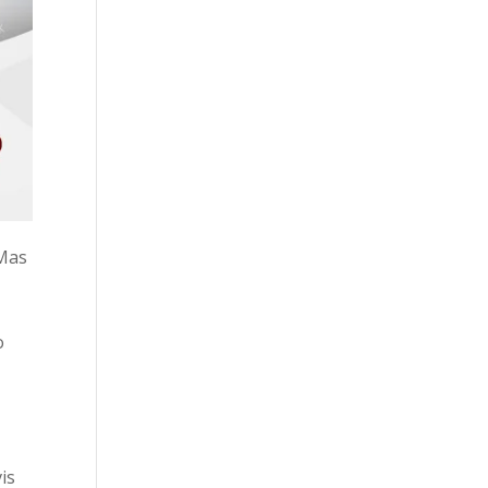
 Mas
o
is