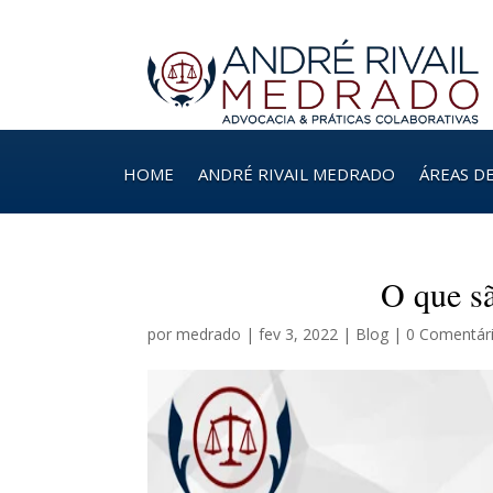
HOME
ANDRÉ RIVAIL MEDRADO
ÁREAS D
O que sã
por
medrado
|
fev 3, 2022
|
Blog
|
0 Comentár