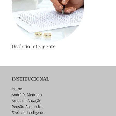
Divórcio Inteligente
INSTITUCIONAL
Home
André R. Medrado
Áreas de Atuação
Pensão Alimentícia
Divórcio Inteligente