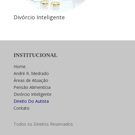
Divórcio Inteligente
INSTITUCIONAL
Home
André R. Medrado
Áreas de Atuação
Pensão Alimentícia
Divórcio Inteligente
Direito Do Autista
Contato
Todos os Direitos Reservados