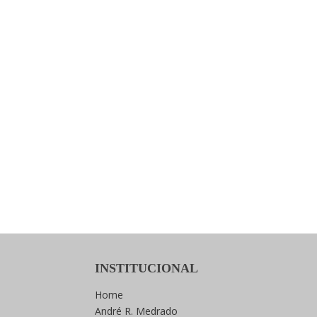
INSTITUCIONAL
Home
André R. Medrado