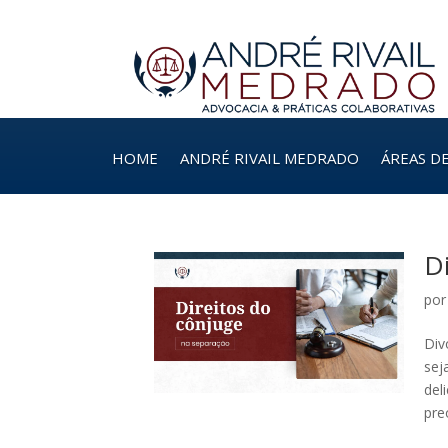
HOME
ANDRÉ RIVAIL MEDRADO
ÁREAS D
D
po
Div
sej
del
pre