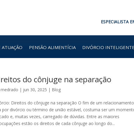
ESPECIALISTA E
E ATUAÇÃO
PENSÃO ALIMENTÍCIA
DIVÓRCIO INTELIGENT
ireitos do cônjuge na separação
r
medrado
|
jun 30, 2025
|
Blog
órcio: Direitos do cônjuge na separação O fim de um relacionamento
a por divórcio ou término de união estável, costuma ser um moment
icado e, muitas vezes, carregado de dúvidas. Entre as maiores
ocupações estão os direitos de cada cônjuge ao longo do...